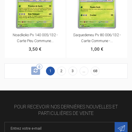
Noadkoko Pv 140 005/132 -
Saquedeneu Pv 80 006/132 -
Carte Peu Commune...
Carte Commune -...
3,50 €
1,00 €
0
1
2
3
...
68
POUR RECEVOIR NOS DERNIÈRES NOUVELLES ET
PARTICULIÈRES DE VENTE