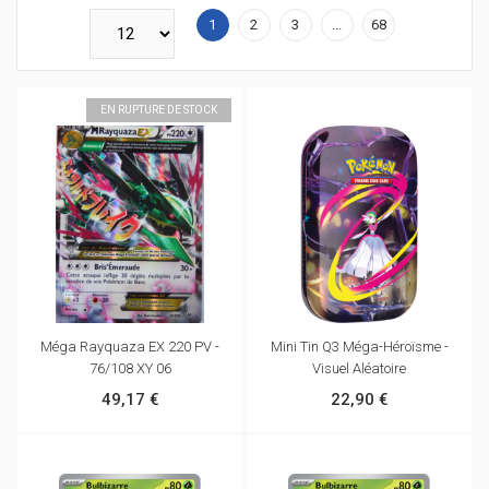
1
2
3
...
68
EN RUPTURE DE STOCK
Méga Rayquaza EX 220 PV -
Mini Tin Q3 Méga-Héroïsme -
76/108 XY 06
Visuel Aléatoire
49,17 €
22,90 €