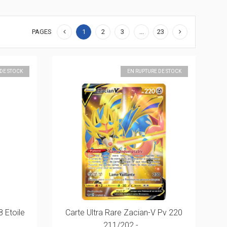
PAGES
1
2
3
...
23
 DE STOCK
EN RUPTURE DE STOCK
 Etoile
Carte Ultra Rare Zacian-V Pv 220
211/202 -...