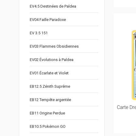
EV4.5 Destinées de Paldea
EV04 Faille Paradoxe
EV 3.5 151
EV03 Flammes Obsidiennes
EV02 Évolutions à Paldea
EV01 Écarlate et Violet
EB12.5 Zénith Suprême
EB12 Tempête argentée
Carte Dr
EB11 Origine Perdue
EB10.5 Pokémon GO