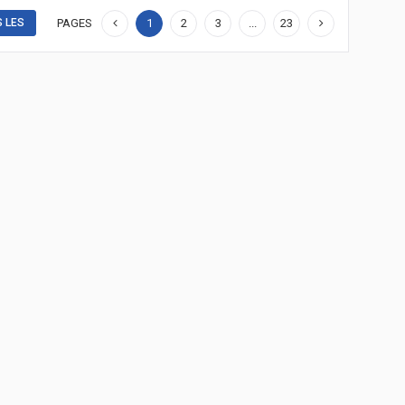
S LES
PAGES
1
2
3
...
23