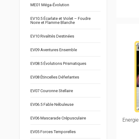
ME01 Méga-Évolution
EV10.5 Écarlate et Violet – Foudre
Noire et Flamme Blanche
EV10 Rivalités Destinées
EV09 Aventures Ensemble
EV08.5 Évolutions Prismatiques
EV08 Étincelles Déferlantes
EV07 Couronne Stellaire
EV06.5 Fable Nébuleuse
EV06 Mascarade Crépusculaire
Energie
EV05 Forces Temporelles