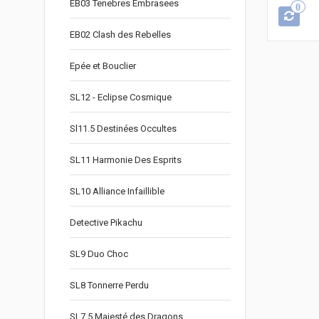
EB03 Tenebres Embrasees
0
EB02 Clash des Rebelles
Epée et Bouclier
SL12 - Eclipse Cosmique
Sl11.5 Destinées Occultes
SL11 Harmonie Des Esprits
SL10 Alliance Infaillible
Detective Pikachu
SL9 Duo Choc
SL8 Tonnerre Perdu
SL7.5 Majesté des Dragons