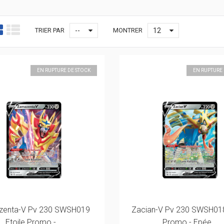
TRIER PAR
--
MONTRER
12
EN RUPTURE DE STOCK
EN RUPTURE
enta-V Pv 230 SWSH019
Zacian-V Pv 230 SWSH018
Etoile Promo -...
Promo - Epée...