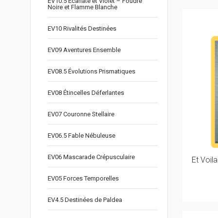
EV10.5 Écarlate et Violet – Foudre
Noire et Flamme Blanche
EV10 Rivalités Destinées
EV09 Aventures Ensemble
EV08.5 Évolutions Prismatiques
EV08 Étincelles Déferlantes
EV07 Couronne Stellaire
EV06.5 Fable Nébuleuse
EV06 Mascarade Crépusculaire
Et Voil
EV05 Forces Temporelles
EV4.5 Destinées de Paldea