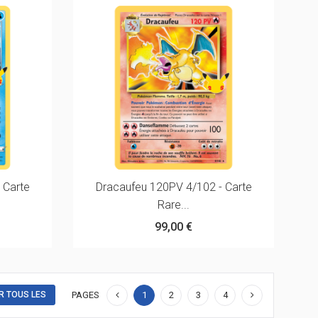
 Carte
Dracaufeu 120PV 4/102 - Carte
Rare...
99,00 €
R TOUS LES
PAGES
1
2
3
4