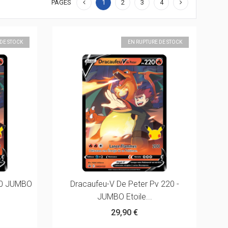
PAGES
1
2
3
4
 DE STOCK
EN RUPTURE DE STOCK
20 JUMBO
Dracaufeu-V De Peter Pv 220 -
JUMBO Etoile...
29,90 €