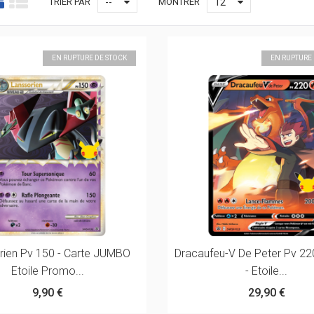
TRIER PAR
--
MONTRER
12
EN RUPTURE DE STOCK
EN RUPTURE
rien Pv 150 - Carte JUMBO
Dracaufeu-V De Peter Pv 2
Etoile Promo...
- Etoile...
9,90 €
29,90 €