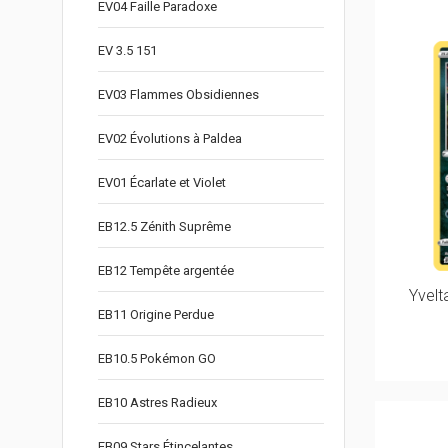
EV04 Faille Paradoxe
EV 3.5 151
EV03 Flammes Obsidiennes
EV02 Évolutions à Paldea
EV01 Écarlate et Violet
EB12.5 Zénith Suprême
EB12 Tempête argentée
Yvelt
EB11 Origine Perdue
EB10.5 Pokémon GO
EB10 Astres Radieux
EB09 Stars Étincelantes