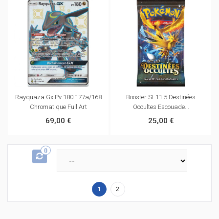
Rayquaza Gx Pv 180 177a/168
Booster SL11.5 Destinées
Chromatique Full Art
Occultes Escouade...
69,00 €
25,00 €
0
1
2