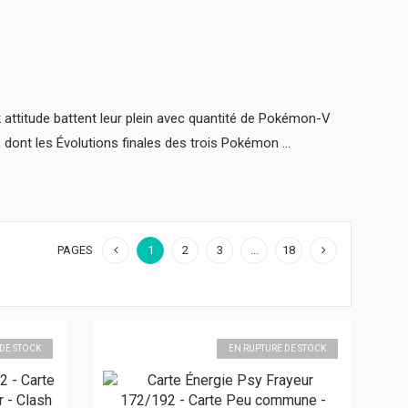
 attitude battent leur plein avec quantité de Pokémon-V
nt les Évolutions finales des trois Pokémon ...
PAGES
1
2
3
...
18
 DE STOCK
EN RUPTURE DE STOCK