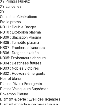
XY Poings Furieux
XY Etincelles
XY
Collection Générations
Etoile promo
NB11 : Double Danger
NB10 : Explosion plasma
NB09 : Glaciation Plasma
NB08 : Tempête plasma
NB07 : Frontières franchies
NB06 : Dragons exaltés
NB05: Explorateurs obscurs
NB04 : Destinées futures
NB03 : Nobles victoires
NB02 : Pouvoirs émergents
Noir et blanc
Platine Rivaux Emergents
Platine Vainqueurs Suprêmes
Pokemon Platine
Diamant & perle : Eveil des légendes
Diamant et perle aube majestueuse