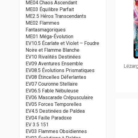
ME04 Chaos Ascendant
ME03 Équilibre Parfait
ME2.5 Héros Transcendants
ME02 Flammes
Fantasmagoriques
ME01 Méga-Évolution
EV10.5 Écarlate et Violet – Foudre
Noire et Flamme Blanche
EV10 Rivalités Destinées
EV09 Aventures Ensemble
Lézar
EV08.5 Évolutions Prismatiques
EV08 Étincelles Déferlantes
EV07 Couronne Stellaire
EV06.5 Fable Nébuleuse
EV06 Mascarade Crépusculaire
EV05 Forces Temporelles
EV4.5 Destinées de Paldea
EV04 Faille Paradoxe
EV 3.5 151
EV03 Flammes Obsidiennes