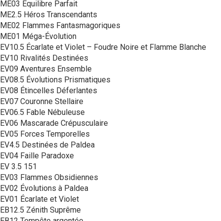
ME03 Équilibre Parfait
ME2.5 Héros Transcendants
ME02 Flammes Fantasmagoriques
ME01 Méga-Évolution
EV10.5 Écarlate et Violet – Foudre Noire et Flamme Blanche
EV10 Rivalités Destinées
EV09 Aventures Ensemble
EV08.5 Évolutions Prismatiques
EV08 Étincelles Déferlantes
EV07 Couronne Stellaire
EV06.5 Fable Nébuleuse
EV06 Mascarade Crépusculaire
EV05 Forces Temporelles
EV4.5 Destinées de Paldea
EV04 Faille Paradoxe
EV 3.5 151
EV03 Flammes Obsidiennes
EV02 Évolutions à Paldea
EV01 Écarlate et Violet
EB12.5 Zénith Suprême
EB12 Tempête argentée