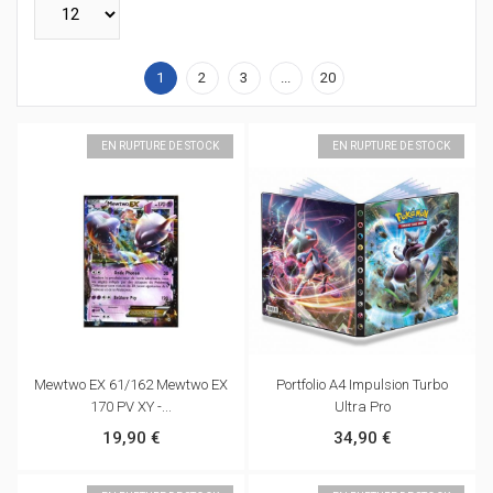
1
2
3
...
20
EN RUPTURE DE STOCK
EN RUPTURE DE STOCK
Mewtwo EX 61/162 Mewtwo EX
Portfolio A4 Impulsion Turbo
170 PV XY -...
Ultra Pro
19,90 €
34,90 €