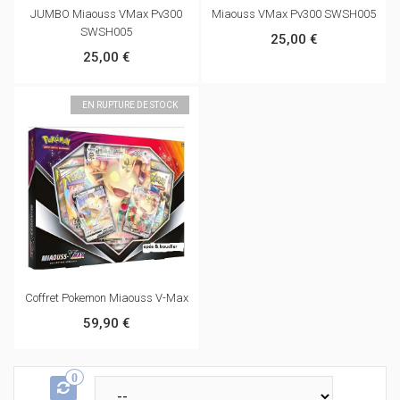
JUMBO Miaouss VMax Pv300
Miaouss VMax Pv300 SWSH005
SWSH005
25,00 €
25,00 €
EN RUPTURE DE STOCK
Coffret Pokemon Miaouss V-Max
59,90 €
0