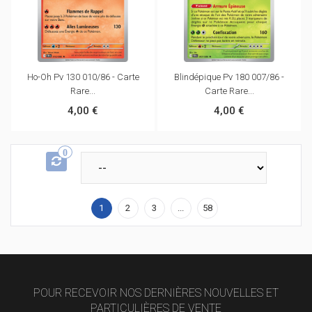
Ho-Oh Pv 130 010/86 - Carte
Blindépique Pv 180 007/86 -
Rare...
Carte Rare...
4,00 €
4,00 €
0
1
2
3
...
58
POUR RECEVOIR NOS DERNIÈRES NOUVELLES ET
PARTICULIÈRES DE VENTE