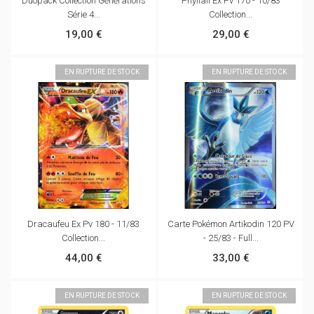
Duopack Collection Générations
Phyllali Ex Pv 170 - 10/83
Série 4...
Collection...
19,00 €
29,00 €
EN RUPTURE DE STOCK
EN RUPTURE DE STOCK
Dracaufeu Ex Pv 180 - 11/83
Carte Pokémon Artikodin 120 PV
Collection...
- 25/83 - Full...
44,00 €
33,00 €
EN RUPTURE DE STOCK
EN RUPTURE DE STOCK