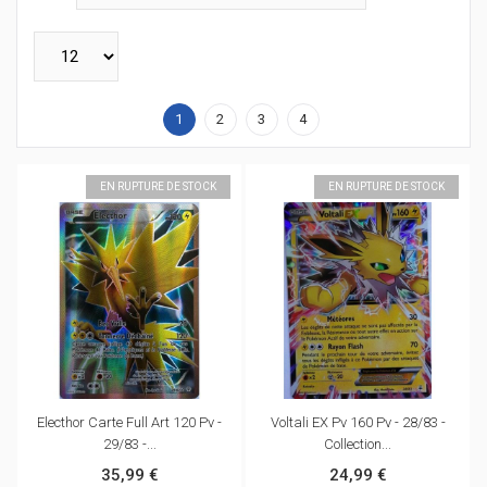
1
2
3
4
EN RUPTURE DE STOCK
EN RUPTURE DE STOCK
Electhor Carte Full Art 120 Pv -
Voltali EX Pv 160 Pv - 28/83 -
29/83 -...
Collection...
35,99 €
24,99 €