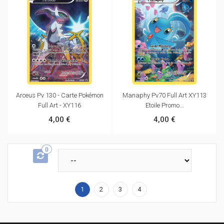
Arceus Pv 130 - Carte Pokémon
Manaphy Pv70 Full Art XY113
Full Art - XY116
Etoile Promo...
4,00 €
4,00 €
0
1
2
3
4