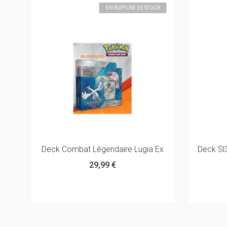
K
EN RUPTURE DE STOCK
Ex
Deck Combat Légendaire Lugia Ex
Deck Sl
29,99 €