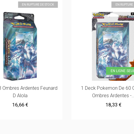
EN RUPTURE DE STOCK
EN RUPTURE 
EN LIGNE SE
3 Ombres Ardentes Feunard
1 Deck Pokemon De 60 C
D Alola
Ombres Ardentes -..
16,66 €
18,33 €