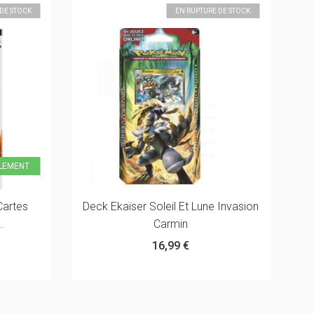
DE STOCK
EN RUPTURE DE STOCK
ULEMENT
artes
Deck Ekaïser Soleil Et Lune Invasion
D
.
Carmin
16,99 €