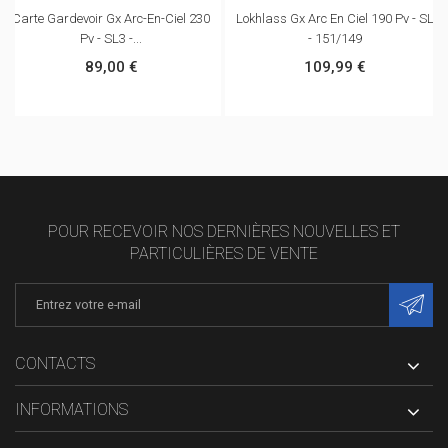
Carte Gardevoir Gx Arc-En-Ciel 230
Lokhlass Gx Arc En Ciel 190 Pv - SL
Pv - SL3 -...
- 151/149
89,00 €
109,99 €
POUR RECEVOIR NOS DERNIÈRES NOUVELLES ET
PARTICULIÈRES DE VENTE
CONTACTS
INFORMATIONS