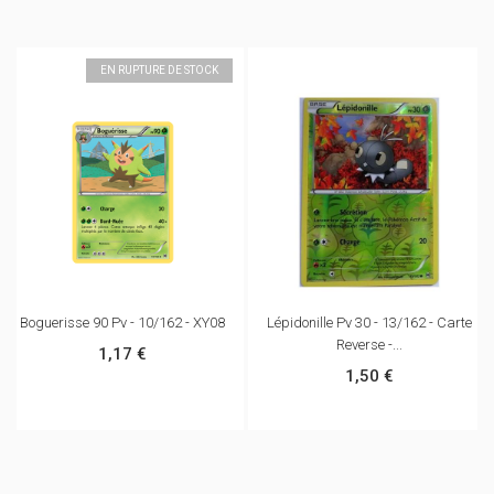
EN RUPTURE DE STOCK
Boguerisse 90 Pv - 10/162 - XY08
Lépidonille Pv 30 - 13/162 - Carte
Reverse -...
1,17 €
1,50 €