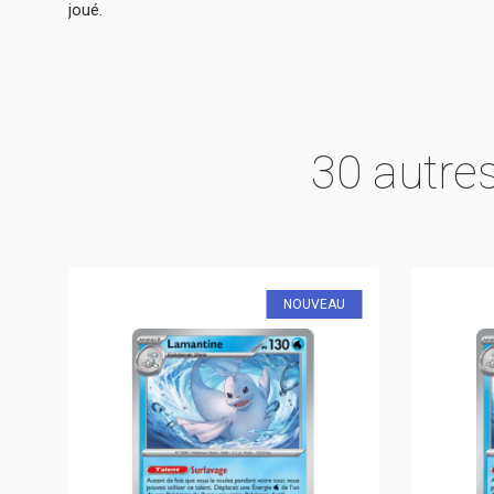
joué.
30 autre
U
NOUVEAU