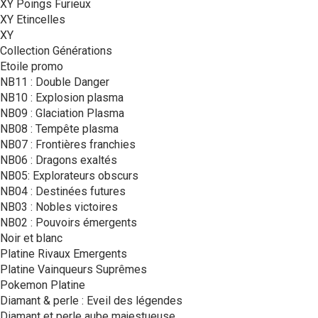
XY Poings Furieux
XY Etincelles
XY
Collection Générations
Etoile promo
NB11 : Double Danger
NB10 : Explosion plasma
NB09 : Glaciation Plasma
NB08 : Tempête plasma
NB07 : Frontières franchies
NB06 : Dragons exaltés
NB05: Explorateurs obscurs
NB04 : Destinées futures
NB03 : Nobles victoires
NB02 : Pouvoirs émergents
Noir et blanc
Platine Rivaux Emergents
Platine Vainqueurs Suprêmes
Pokemon Platine
Diamant & perle : Eveil des légendes
Diamant et perle aube majestueuse