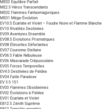
ME03 Équilibre Parfait
ME2.5 Héros Transcendants
ME02 Flammes Fantasmagoriques
ME01 Méga-Évolution
EV10.5 Écarlate et Violet – Foudre Noire et Flamme Blanche
EV10 Rivalités Destinées
EV09 Aventures Ensemble
EV08.5 Évolutions Prismatiques
EV08 Étincelles Déferlantes
EV07 Couronne Stellaire
EV06.5 Fable Nébuleuse
EV06 Mascarade Crépusculaire
EV05 Forces Temporelles
EV4.5 Destinées de Paldea
EV04 Faille Paradoxe
EV 3.5 151
EV03 Flammes Obsidiennes
EV02 Évolutions à Paldea
EV01 Écarlate et Violet
EB12.5 Zénith Suprême
EB12 Tempête argentée