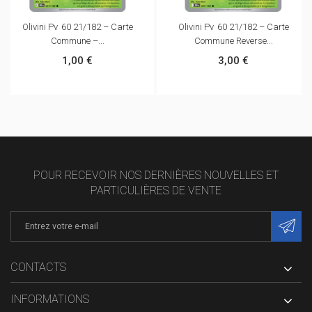
Olivini Pv 60 21/182 – Carte
Olivini Pv 60 21/182 – Carte
Commune –...
Commune Reverse...
1,00 €
3,00 €
POUR RECEVOIR NOS DERNIÈRES NOUVELLES ET
PARTICULIÈRES DE VENTE
CONTACTS
INFORMATIONS