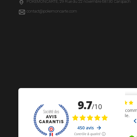
POKEMONCARTE, 29 Rue du 22 novembre 68130 Carspach
contact@pokemoncarte.com