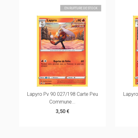
K
EN RUPTURE DE STOCK
Lapyro Pv 90 027/198 Carte Peu
Lapyro
Commune...
3,50 €