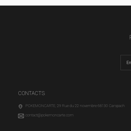
CONTACTS
POKEMONCARTE, 29 Rue du 22 novembre 68130 Carspach
contact@pokemoncarte.com