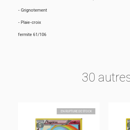
- Grignotement
- Plaie-croix
fermite 61/106
30 autre
K
EN RUPTURE DE STOCK