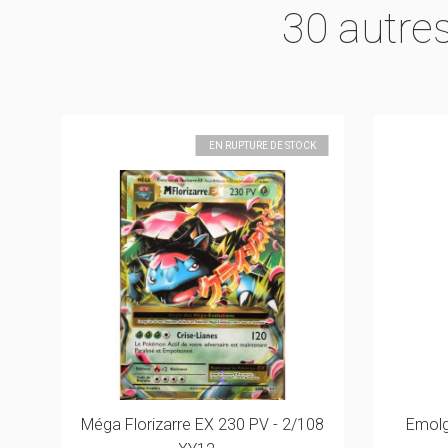
30 autre
K
EN RUPTURE DE STOCK
LE
Méga Florizarre EX 230 PV - 2/108
Emolg