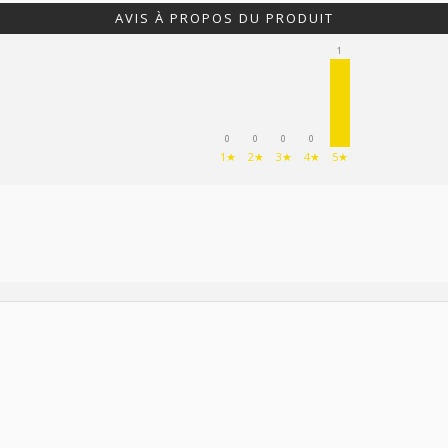
AVIS À PROPOS DU PRODUIT
1
0
0
0
0
1★
2★
3★
4★
5★