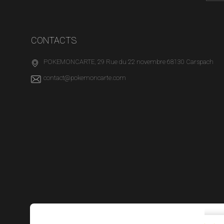
CONTACTS
POKEMONCARTE, 29 Rue du 22 novembre 68130 Carspach
contact@pokemoncarte.com