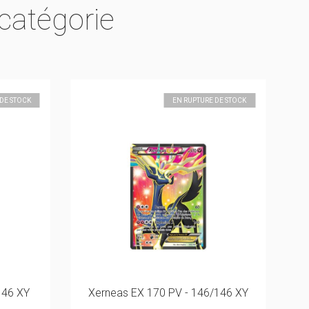
catégorie
DE STOCK
EN RUPTURE DE STOCK
146 XY
Xerneas EX 170 PV - 146/146 XY