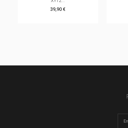
XY12...
39,90 €