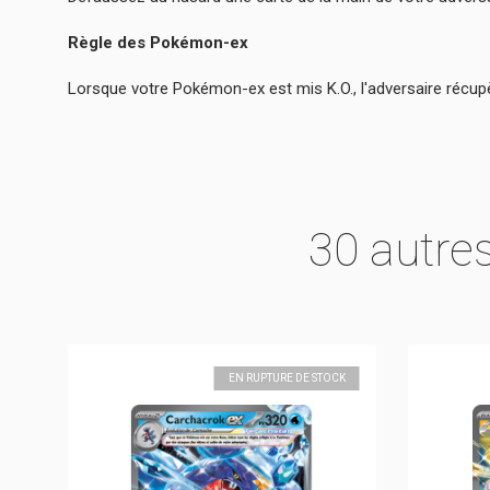
Règle des Pokémon-ex
Lorsque votre Pokémon-ex est mis K.O., l'adversaire récu
30 autre
K
EN RUPTURE DE STOCK